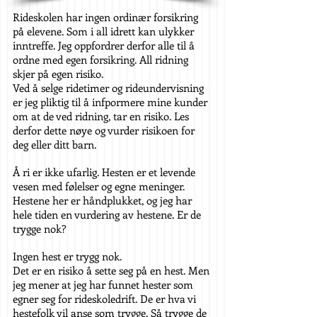
Rideskolen har ingen ordinær forsikring
på elevene. Som i all idrett kan ulykker
inntreffe. Jeg oppfordrer derfor alle til å
ordne med egen forsikring. All ridning
skjer på egen risiko.
Ved å selge ridetimer og rideundervisning
er jeg pliktig til å infpormere mine kunder
om at de ved ridning, tar en risiko. Les
derfor dette nøye og vurder risikoen for
deg eller ditt barn.
Å ri er ikke ufarlig. Hesten er et levende
vesen med følelser og egne meninger.
Hestene her er håndplukket, og jeg har
hele tiden en vurdering av hestene. Er de
trygge nok?
Ingen hest er trygg nok.
Det er en risiko å sette seg på en hest. Men
jeg mener at jeg har funnet hester som
egner seg for rideskoledrift. De er hva vi
hestefolk vil anse som trygge. Så trygge de