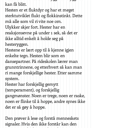
kan få blitt.
Hesten er et fluktdyr og har et meget
sterktutviklet flukt og flokkinstinkt. Dette
må alle som vil ri vite noe om.
Ulykker skjer fort. Hester har en
reaksjonsevne på under 1 sek, så det er
ikke alltid enkelt å holde seg på
hesteryggen.
Hestene er lært opp til å kjenne igjen
enkelte tegn. Hesten blir som en
dansepartner. På rideskolen lærer man
grunntrinnene, og etterhvert så kan man
ri mange forskjellige hester. Etter samme
system.
Hester har forskjellig gemytt
(temperament), og forskjellig
gangmønster. Noen er trege, noen er raske,
noen er flinke til å hoppe, andre synes ikke
det er så gøy å hoppe.
Den prøver å lese og forstå menneskets
signaler. Hvis den ikke forstår kan den