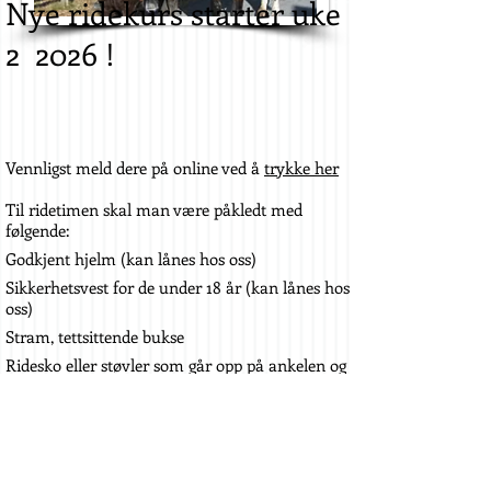
Nye ridekurs starter uke
2 2026 !
Vennligst meld dere på online ved å
trykke her
Til ridetimen skal man være påkledt med
følgende:
Godkjent hjelm (kan lånes hos oss)
Sikkerhetsvest for de under 18 år (kan lånes hos
oss)
Stram, tettsittende bukse
Ridesko eller støvler som går opp på ankelen og
har hel, støvler med markant hel går fint.
Godt humør
Oppmøte til ridetimen er min 5 minutter før
timen starter.