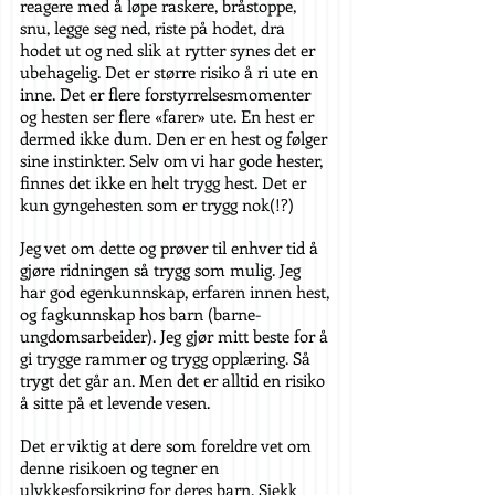
reagere med å løpe raskere, bråstoppe,
snu, legge seg ned, riste på hodet, dra
hodet ut og ned slik at rytter synes det er
ubehagelig. Det er større risiko å ri ute en
inne. Det er flere forstyrrelsesmomenter
og hesten ser flere «farer» ute. En hest er
dermed ikke dum. Den er en hest og følger
sine instinkter. Selv om vi har gode hester,
finnes det ikke en helt trygg hest. Det er
kun gyngehesten som er trygg nok(!?)
Jeg vet om dette og prøver til enhver tid å
gjøre ridningen så trygg som mulig. Jeg
har god egenkunnskap, erfaren innen hest,
og fagkunnskap hos barn (barne-
ungdomsarbeider). Jeg gjør mitt beste for å
gi trygge rammer og trygg opplæring. Så
trygt det går an. Men det er alltid en risiko
å sitte på et levende vesen.
Det er viktig at dere som foreldre vet om
denne risikoen og tegner en
ulykkesforsikring for deres barn. Sjekk