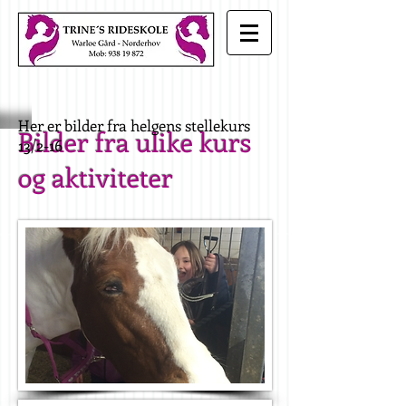
Her er bilder fra helgens stellekurs
Bilder fra ulike kurs
13/2-16
og aktiviteter