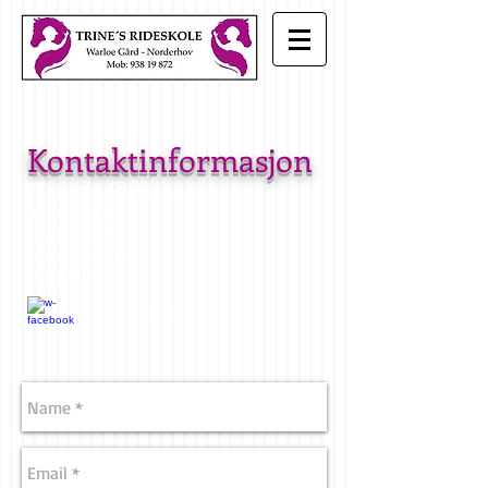
Kontaktinformasjon
Trine´s Rideskole
Warloe Gård
Åsaveien 781
3511 Hønefoss
Tlf
938 19872